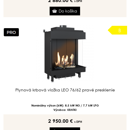
2 880.00 €
s DPH
B
Plynová krbová vložka LEO 76/62 pravé presklenie
Nominálny výkon (kW): 8,5 kW NG / 7,7 kW LPG
Výrobca: KRATKI
2 950.00 €
s DPH