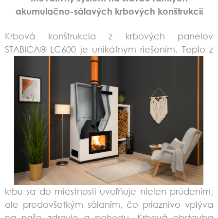
akumulačno-sálavých krbových konštrukcií
Krbová konštrukcia z krbových panelov
STABICA® LC600 je
unikátnym riešením. Teplo z
krbu sa do miestnosti uvoľňuje nielen prúdením,
ale predovšetkým sálaním, čo priaznivo vplýva
na naše zdravie a pohodu.
Krbová obstavba