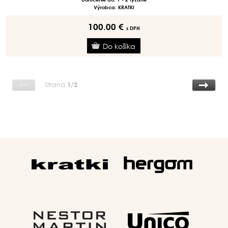
Výrobca: KRATKI
100.00 €
s DPH
Strana
1/2