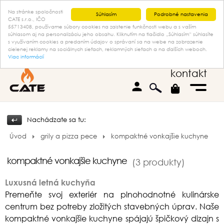
Na stránke spoločnosti
Súhlasím
Podrobné nastavenia
CATE s.r.o., IČO
55713408, používame súbory cookies na zaistenie funkčnosti webu a s vaším
súhlasom aj na personalizáciu jeho obsahu. Kliknutím na tlačidlo „Súhlasím“ súhlasíte
s využívaním cookies a predaním údajov o správaní sa na webe na zobrazenie
cielenej reklamy na sociálnych sieťach, reklamných sieťach a na ďalších weboch.
Viac informácií
kontakt
person
Nachádzate sa tu:
Úvod
grily a pizza pece
kompaktné vonkajšie kuchyne
kompaktné vonkajšie kuchyne
(3 produkty)
Luxusná letná kuchyňa
Premeňte svoj exteriér na plnohodnotné kulinárske
centrum bez potreby zložitých stavebných úprav. Naše
kompaktné vonkajšie kuchyne spájajú špičkový dizajn s