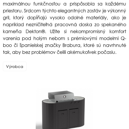
maximálnou funkčnosťou a prispôsobia sa každému
priestoru. Srdcom týchto elegantných zostáv je výkonný
gril, ktorý dopĺňajú vysoko odolné materiály, ako je
napríklad nezničiteľná pracovná doska zo spekaného
kameňa Dekton®. Užite si nekompromisný komfort
varenia pod holým nebom s prémiovými modelmi Q-
boo či španielskej značky Brabura, ktoré sú navrhnuté
tak, aby bez problémov čelili akémukoľvek počasiu.
Výrobca