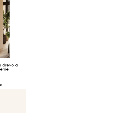
 drevo a
lenie
0