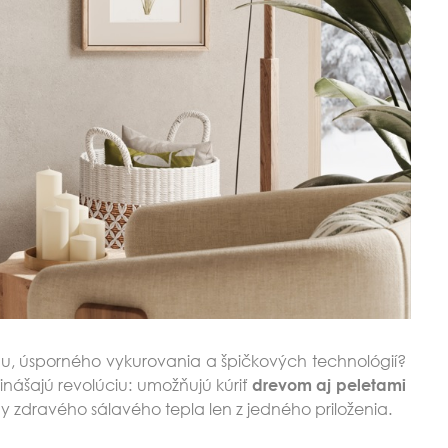
u, úsporného vykurovania a špičkových technológií?
ášajú revolúciu: umožňujú kúriť
drevom aj peletami
 zdravého sálavého tepla len z jedného priloženia.