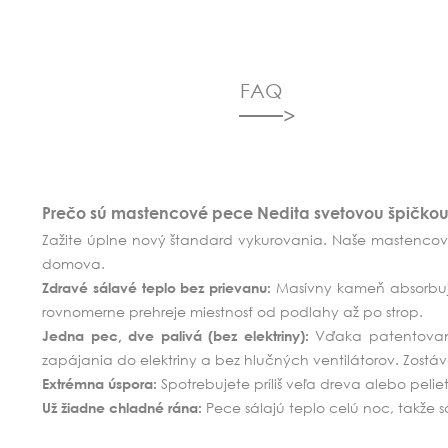
FAQ
Prečo sú mastencové pece Nedita svetovou špičko
Zažite úplne nový štandard vykurovania. Naše mastencov
domova.
Masívny kameň absorbuje 
Zdravé sálavé teplo bez prievanu:
rovnomerne prehreje miestnosť od podlahy až po strop.
Vďaka patentovanej
Jedna pec, dve palivá (bez elektriny):
zapájania do elektriny a bez hlučných ventilátorov. Zostáv
Spotrebujete príliš veľa dreva alebo pelie
Extrémna úspora:
Pece sálajú teplo celú noc, takže 
Už žiadne chladné rána: