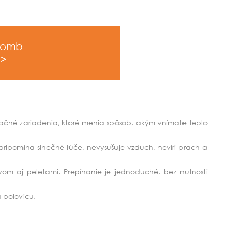
Comb
ačné zariadenia, ktoré menia spôsob, akým vnímate teplo
ripomína slnečné lúče, nevysušuje vzduch, nevíri prach a
om aj peletami. Prepínanie je jednoduché, bez nutnosti
a polovicu.