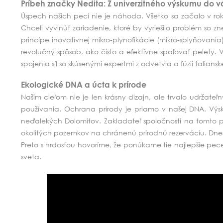
Príbeh značky Nedita: Z univerzitného výskumu do
Úspech našich pecí nie je náhoda. Všetko sa začalo v roku 
Chceli vyvinúť zariadenie, ktoré by vyriešilo problém so z
princípe inovatívnej mikro-plynofikácie (mikro-splyňovania
revolučný spôsob, ako čisto a efektívne spaľovať pelety.
spojenia síl so skúsenými expertmi z odvetvia a fúzii talian
Ekologické DNA a úcta k prírode
Naším cieľom nie je len krásny dizajn, ale trvalo udržat
používania.
Ochrana prírody je priamo v našej DNA. Výsk
neďalekých Dolomitov. Zakladateľ spoločnosti na tomto p
okolitých pozemkov na chránenú prírodnú rezerváciu. Dnes
Preto s hrdosťou hovoríme, že ponúkame tie najlepšie pece
sveta.