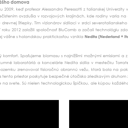
 vášho domova
2009, keď profesor Alessandro Peressotti z talianskej Univerzity v
nečistením ovzdušia v rozvojových krajinách, kde rodiny varia na
) drevnej štiepky.
Tím vizionárov sídliaci v srdci severotalianskeh
 V roku 2012 založili spoločnosť BluComb a začali technológiu z
skej vášne s holandskou praktickosťou vznikla
Nedita (Nederland + Ita
eľný komfort. Spaľujeme biomasu s najnižšími možnými emisiami a
umné laboratóriá a kancelárie Nedita sídlia v mestečku Torrat
ozemku zrenovoval tisícročnú obrannú vežu, ktorá bola na pokra
 tento priestor poskytuje bezpečné útočisko zriedkavým druhom z
 na svete. Sú nielen technologickou špičkou, ale kúpou každého