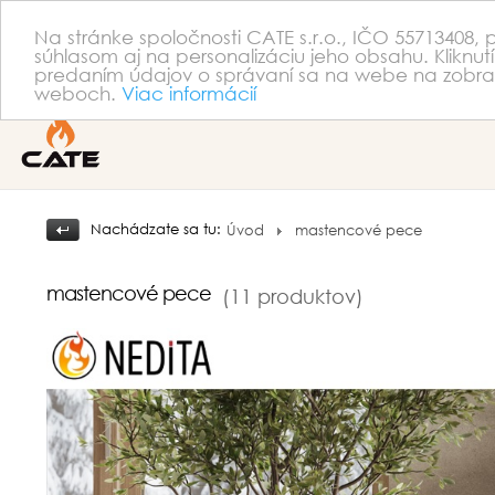
Na stránke spoločnosti CATE s.r.o., IČO 55713408,
súhlasom aj na personalizáciu jeho obsahu. Kliknutí
predaním údajov o správaní sa na webe na zobraze
weboch.
Viac informácií
Nachádzate sa tu:
Úvod
mastencové pece
mastencové pece
(11 produktov)