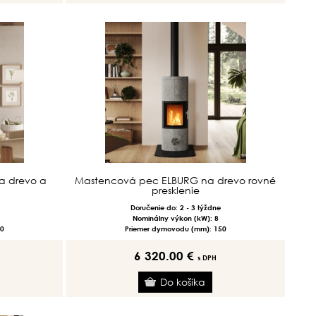
a drevo a
Mastencová pec ELBURG na drevo rovné
presklenie
Doručenie do: 2 - 3 týždne
Nominálny výkon (kW): 8
0
Priemer dymovodu (mm): 150
6 320.00 €
s DPH