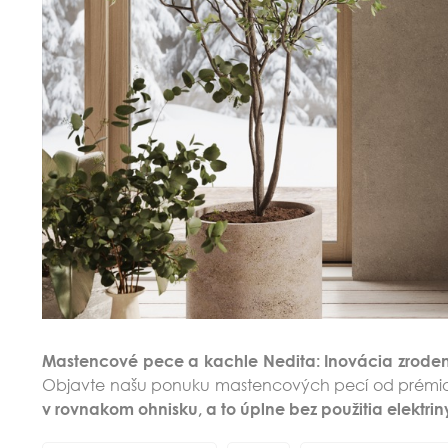
Mastencové pece a kachle Nedita: Inovácia zroden
Objavte našu ponuku mastencových pecí od prémiove
v rovnakom ohnisku, a to úplne bez použitia elektrin