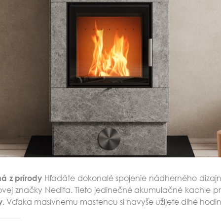
Hľadáte dokonalé spojenie nádherného dizajn
á z prírody
j značky Nedita. Tieto jedinečné akumulačné kachle prin
. Vďaka masívnemu mastencu si navyše užijete dlhé hodiny
y