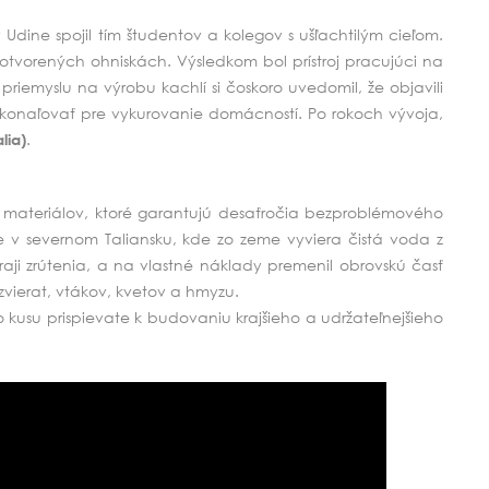
 Udine spojil tím študentov a kolegov s ušľachtilým cieľom.
 otvorených ohniskách. Výsledkom bol prístroj pracujúci na
o priemyslu na výrobu kachlí si čoskoro uvedomil, že objavili
dokonaľovať pre vykurovanie domácností. Po rokoch vývoja,
.
lia)
 z materiálov, ktoré garantujú desaťročia bezproblémového
e v severnom Taliansku, kde zo zeme vyviera čistá voda z
ji zrútenia, a na vlastné náklady premenil obrovskú časť
vierat, vtákov, kvetov a hmyzu.
 kusu prispievate k budovaniu krajšieho a udržateľnejšieho