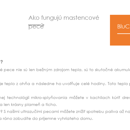
Ako fungujú mastencové
pece
Blu
u?
é pece nie sú len bežným zdrojom tepla, sú to skutočné akumul
teplo z ohňa a následne ho uvoľňuje celé hodiny. Toto teplo p
 technológii mikro-splyňovania môžete v kachliach kúriť drev
a len krásny plameň a ticho.
t? S našimi ultrazučími pecami môžete znížiť spotrebu paliva až n
sa ráno zobudíte do príjemne vyhriateho domu.