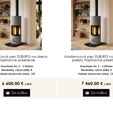
cová pec ELBURG na drevo
Mastencová pec ELBURG na
trojstranne presklenie
pelety trojstranné presk
Doručenie do: 2 - 3 týždne
Doručenie do: 2 - 3 týždne
Nominálny výkon (kW): 8
Nominálny výkon (kW): 8
Priemer dymovodu (mm): 150
Priemer dymovodu (mm): 15
6 600.00 €
7 460.00 €
s DPH
s DPH