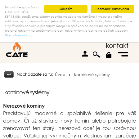
Na stránke spoločnosti
Súhlasím
Podrobné nastavenia
CATE s.r.o., IČO
55713408, používame súbory cookies na zaistenie funkčnosti webu a s vaším
súhlasom aj na personalizáciu jeho obsahu. Kliknutím na tlačidlo „Súhlasím“ súhlasíte
s využívaním cookies a predaním údajov o správaní sa na webe na zobrazenie
cielenej reklamy na sociálnych sieťach, reklamných sieťach a na ďalších weboch.
Viac informácií
kontakt
person
Nachádzate sa tu:
Úvod
komínové systémy
komínové systémy
Nerezové komíny
Predstavujú moderné a spoľahlivé riešenie pre váš
domov. Či už staviate nový komín alebo potrebujete
zrenovovať ten starý, nerezová oceľ je tou správnou
voľbou. Vďaka jej výnimočným vlastnostiam zaručuje