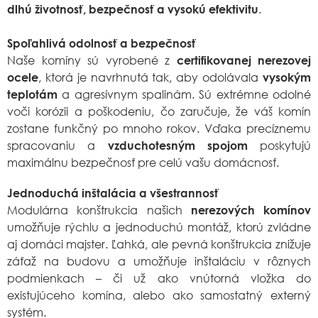
.
dlhú životnosť, bezpečnosť a vysokú efektivitu
Spoľahlivá odolnosť a bezpečnosť
Naše komíny sú vyrobené z
certifikovanej nerezovej
, ktorá je navrhnutá tak, aby odolávala
ocele
vysokým
a agresívnym spalinám. Sú extrémne odolné
teplotám
voči korózii a poškodeniu, čo zaručuje, že váš komín
zostane funkčný po mnoho rokov. Vďaka precíznemu
spracovaniu a
poskytujú
vzduchotesným spojom
maximálnu bezpečnosť pre celú vašu domácnosť.
Jednoduchá inštalácia a všestrannosť
Modulárna konštrukcia našich
nerezových komínov
umožňuje rýchlu a jednoduchú montáž, ktorú zvládne
aj domáci majster. Ľahká, ale pevná konštrukcia znižuje
záťaž na budovu a umožňuje inštaláciu v rôznych
podmienkach – či už ako vnútorná vložka do
existujúceho komína, alebo ako samostatný externý
systém.