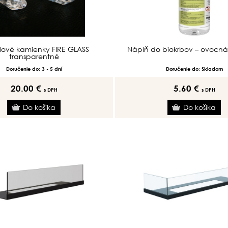
álové kamienky FIRE GLASS
Náplň do biokrbov – ovocná
transparentné
Doručenie do: 3 - 5 dní
Doručenie do: Skladom
20.00 €
5.60 €
s DPH
s DPH