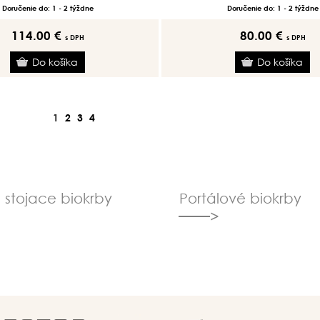
Doručenie do: 1 - 2 týždne
Doručenie do: 1 - 2 týždne
114.00 €
80.00 €
s DPH
s DPH
1
2
3
4
 stojace biokrby
Portálové biokrby