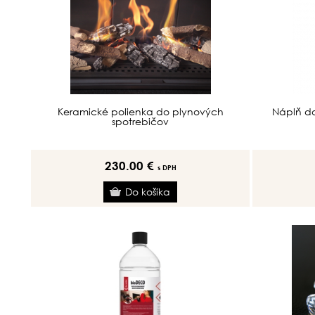
Keramické polienka do plynových
Náplň do
spotrebičov
230.00 €
s DPH