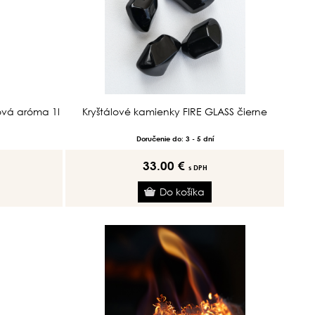
ová aróma 1l
Kryštálové kamienky FIRE GLASS čierne
Doručenie do: 3 - 5 dní
33.00 €
s DPH