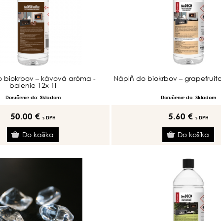
 biokrbov – kávová aróma -
Náplň do biokrbov – grapefruit
balenie 12x 1l
Doručenie do: Skladom
Doručenie do: Skladom
50.00 €
5.60 €
s DPH
s DPH