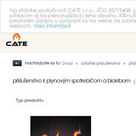
Na stránke spoločnosti CATE s.r.o., IČO 55713408,
súhlasom aj na personalizáciu jeho obsahu. Kliknutí
predaním údajov o správaní sa na webe na zobraze
weboch.
Viac informácií
Nachádzate sa tu:
Úvod
ostatné príslušenstvo
prí
príslušenstvo k plynovým spotrebičom a biokrbom
(
Typ produktu