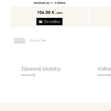
Doručenie do: 1 - 2 týždne
106.00 €
s DPH
Strana
1/4
Závesné biokrby
Voľne