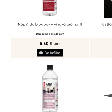
Náplň do biokrbov – vínová aróma 1l
Kryšt
Doručenie do: Skladom
5.60 €
s DPH