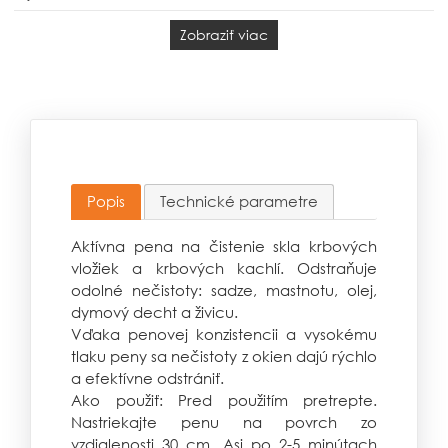
Zobraziť viac
Popis
Technické parametre
Aktívna pena na čistenie skla krbových
vložiek a krbových kachlí.
Odstraňuje
odolné nečistoty: sadze, mastnotu, olej,
dymový decht a živicu.
Vďaka penovej konzistencii a vysokému
tlaku peny sa nečistoty z okien dajú rýchlo
a efektívne odstrániť.
Ako použiť: Pred použitím pretrepte.
Nastriekajte penu na povrch zo
vzdialenosti 30 cm. Asi po 2-5 minútach