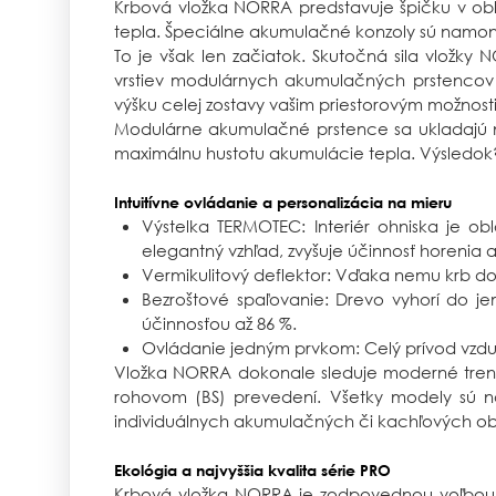
Krbová vložka NORRA predstavuje špičku v ob
tepla. Špeciálne akumulačné konzoly sú namon
To je však len začiatok. Skutočná sila vložk
vrstiev modulárnych akumulačných prstencov 
výšku celej zostavy vašim priestorovým možnost
Modulárne akumulačné prstence sa ukladajú na 
maximálnu hustotu akumulácie tepla. Výsledok? 
Intuitívne ovládanie a personalizácia na mieru
Výstelka TERMOTEC: Interiér ohniska je o
elegantný vzhľad, zvyšuje účinnosť horenia a
Vermikulitový deflektor: Vďaka nemu krb do
Bezroštové spaľovanie: Drevo vyhorí do j
účinnosťou až 86 %.
Ovládanie jedným prvkom: Celý prívod vzd
Vložka NORRA dokonale sleduje moderné trend
rohovom (BS) prevedení. Všetky modely sú navy
individuálnych akumulačných či kachľových ob
Ekológia a najvyššia kvalita série PRO
Krbová vložka NORRA je zodpovednou voľbou p