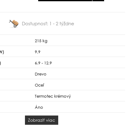
Dostupnosť:
1 - 2 týždne
215 kg
W)
9,9
)
6.9 - 12.9
Drevo
Oceľ
Termotec krémový
Áno
Zobraziť viac