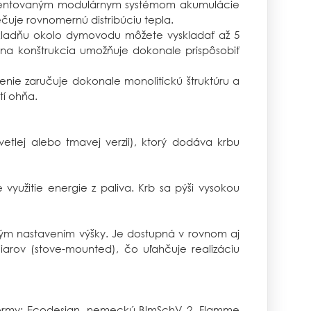
 patentovaným modulárnym systémom akumulácie
uje rovnomernú distribúciu tepla.
základňu okolo dymovodu môžete vyskladať až 5
na konštrukcia umožňuje dokonale prispôsobiť
enie zaručuje dokonale monolitickú štruktúru a
tí ohňa.
tlej alebo tmavej verzii), ktorý dodáva krbu
yužitie energie z paliva. Krb sa pýši vysokou
ým nastavením výšky. Je dostupná v rovnom aj
liarov (stove-mounted), čo uľahčuje realizáciu
 normy: Ecodesign, nemeckú BlmSchV 2, Flamme