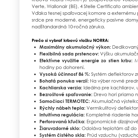
Verte, Wallonair (BE), 4 Stelle Certificato ambi
Vďaka tesnej spaľovacej komore a externému p
srdce pre moderné, energeticky pasívne domy.
nadštandardná 10-ročná záruka.
Prečo si vybrať krbovú vložku NORRA:
Dedikovaný 
Maximálny akumulačný výkon:
Výšku akumulačne
Flexibilná sada prstencov:
Mo
Efektívne využitie energie zo stien krbu:
hodiny po dohorení.
Systém deflektorov zn
Vysoká účinnosť 86 %:
Na výber rovné predné
Bohatá ponuka verzií:
Ideálna pre kachliarov,
Kachliarska verzia:
Drevo horí priamo n
Bezroštové spaľovanie:
Akumulačná výstelka (
Samočiaci TERMOTEC:
Vermikulitový deflektor 
Rýchly nábeh tepla:
Kompletné riadenie ho
Intuitívna regulácia:
Ergonomické dizajnové 
Perforovaná kľučka:
Odoláva teplotám až do 
Žiaruvzdorné sklo:
Prúd vzduchu (vzduchov
Systém čistého skla: