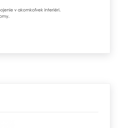
jenie v akomkoľvek interiéri.
domy.