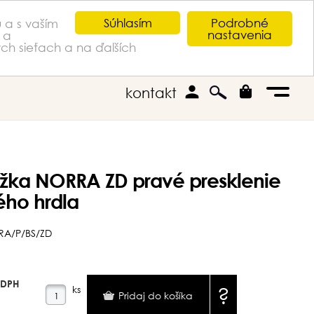
Súhlasím
Podrobné
 a s vaším
nastavenia
 a
ch sieťach a na ďalších
person
kontakt
ožka NORRA ZD pravé presklenie
ého hrdla
RA/P/BS/ZD
 DPH
ks
?