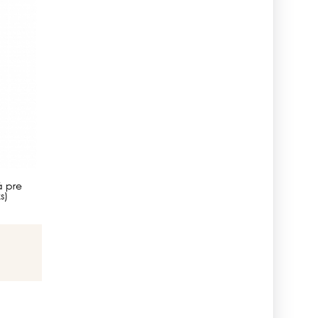
 pre
s)