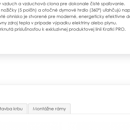
 vzduch a vzduchová clona pre dokonale čisté spaľovanie.
 nožičky (5 polôh) a otočné dymové hrdlo (360°) uľahčujú napo
té ohnisko je stvorené pre moderné, energeticky efektívne 
ívny zdroj tepla v prípade výpadku elektriny alebo plynu.
nutá príslušnosťou k exkluzívnej produktovej línii Kratki PRO.
tavba krbu
Montážne rámy