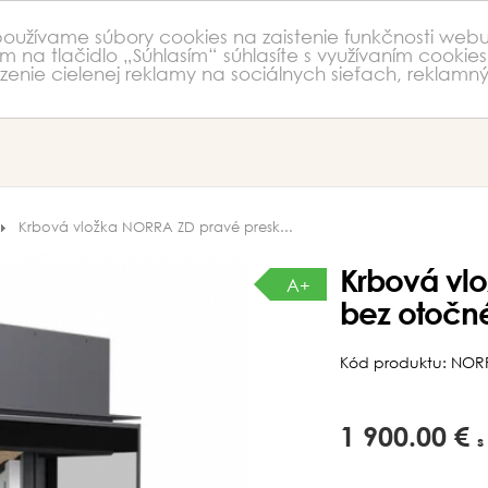
 používame súbory cookies na zaistenie funkčnosti webu
m na tlačidlo „Súhlasím“ súhlasíte s využívaním cookies
nie cielenej reklamy na sociálnych sieťach, reklamný
Krbová vložka NORRA ZD pravé presk...
Krbová vl
A+
bez otočn
Kód produktu: NOR
1 900.00 €
s