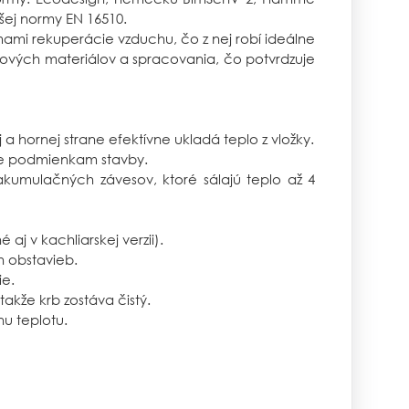
jšej normy EN 16510.
mi rekuperácie vzduchu, čo z nej robí ideálne
ových materiálov a spracovania, čo potvrdzuje
hornej strane efektívne ukladá teplo z vložky.
te podmienkam stavby.
umulačných závesov, ktoré sálajú teplo až 4
j v kachliarskej verzii).
 obstavieb.
ie.
akže krb zostáva čistý.
nu teplotu.