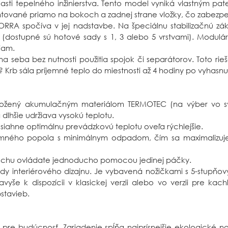
lasti tepelného inžinierstva. Tento model vyniká vlastným
tované priamo na bokoch a zadnej strane vložky, čo zabezpeč
y NORRA spočíva v jej nadstavbe. Na špeciálnu stabilizačnú 
(dostupné sú hotové sady s 1, 3 alebo 5 vrstvami). Modulár
iam.
seba bez nutnosti použitia spojok či separátorov. Toto rieš
Krb sála príjemné teplo do miestnosti až 4 hodiny po vyhasnu
bložený akumulačným materiálom TERMOTEC (na výber vo sve
 dlhšie udržiava vysokú teplotu.
siahne optimálnu prevádzkovú teplotu oveľa rýchlejšie.
emného popola s minimálnym odpadom, čím sa maximalizuje v
uchu ovládate jednoducho pomocou jedinej páčky.
y interiérového dizajnu. Je vybavená nožičkami s 5-stupňov
še k dispozícii v klasickej verzii alebo vo verzii pre kach
stavieb.
re budúcnosť. Zariadenie spĺňa najprísnejšie ekologické