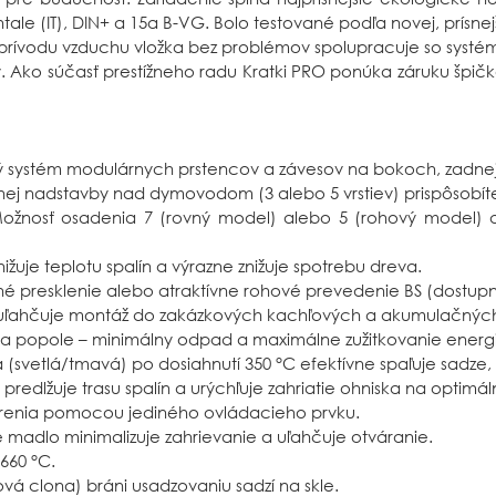
entale (IT), DIN+ a 15a B-VG. Bolo testované podľa novej, prísne
rívodu vzduchu vložka bez problémov spolupracuje so systéma
 Ako súčasť prestížneho radu Kratki PRO ponúka záruku špičk
systém modulárnych prstencov a závesov na bokoch, zadnej a 
j nadstavby nad dymovodom (3 alebo 5 vrstiev) prispôsobí
žnosť osadenia 7 (rovný model) alebo 5 (rohový model) ak
ižuje teplotu spalín a výrazne znižuje spotrebu dreva.
 presklenie alebo atraktívne rohové prevedenie BS (dostupné a
 uľahčuje montáž do zakázkových kachľových a akumulačných
a popole – minimálny odpad a maximálne zužitkovanie energ
svetlá/tmavá) po dosiahnutí 350 °C efektívne spaľuje sadze, t
predlžuje trasu spalín a urýchľuje zahriatie ohniska na optimál
renia pomocou jediného ovládacieho prvku.
madlo minimalizuje zahrievanie a uľahčuje otváranie.
660 °C.
á clona) bráni usadzovaniu sadzí na skle.