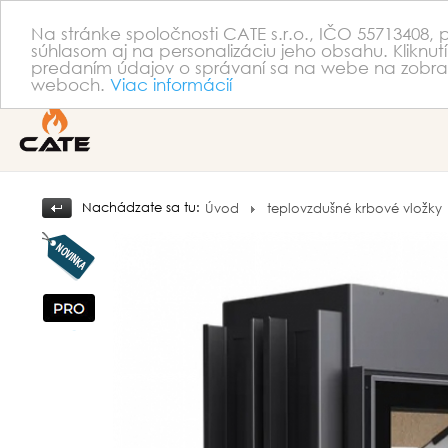
Na stránke spoločnosti CATE s.r.o., IČO 55713408,
súhlasom aj na personalizáciu jeho obsahu. Kliknutí
predaním údajov o správaní sa na webe na zobraze
weboch.
Viac informácií
Nachádzate sa tu:
Úvod
teplovzdušné krbové vložky