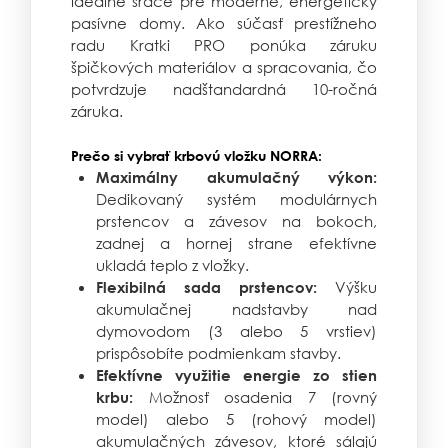
ideálne srdce pre moderné, energeticky
pasívne domy. Ako súčasť prestížneho
radu Kratki PRO ponúka záruku
špičkových materiálov a spracovania, čo
potvrdzuje nadštandardná 10-ročná
záruka.
Prečo si vybrať krbovú vložku NORRA:
Maximálny akumulačný výkon:
Dedikovaný systém modulárnych
prstencov a závesov na bokoch,
zadnej a hornej strane efektívne
ukladá teplo z vložky.
Výšku
Flexibilná sada prstencov:
akumulačnej nadstavby nad
dymovodom (3 alebo 5 vrstiev)
prispôsobíte podmienkam stavby.
Efektívne využitie energie zo stien
Možnosť osadenia 7 (rovný
krbu:
model) alebo 5 (rohový model)
akumulačných závesov, ktoré sálajú