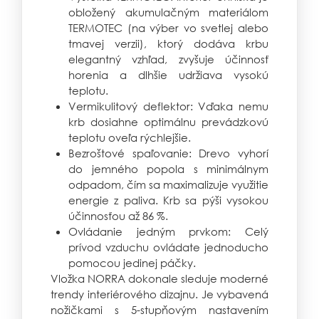
obložený akumulačným materiálom
TERMOTEC (na výber vo svetlej alebo
tmavej verzii), ktorý dodáva krbu
elegantný vzhľad, zvyšuje účinnosť
horenia a dlhšie udržiava vysokú
teplotu.
Vermikulitový deflektor: Vďaka nemu
krb dosiahne optimálnu prevádzkovú
teplotu oveľa rýchlejšie.
Bezroštové spaľovanie: Drevo vyhorí
do jemného popola s minimálnym
odpadom, čím sa maximalizuje využitie
energie z paliva. Krb sa pýši vysokou
účinnosťou až 86 %.
Ovládanie jedným prvkom: Celý
prívod vzduchu ovládate jednoducho
pomocou jedinej páčky.
Vložka NORRA dokonale sleduje moderné
trendy interiérového dizajnu. Je vybavená
nožičkami s 5-stupňovým nastavením