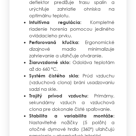
deflektor predlžuje trasu spalín a
urýchľuje zahriatie ohniska na
optimálnu teplotu.
Kompletné
Intuitívna regulácia:
riadenie horenia pomocou jediného
ovládacieho prvku.
Ergonomické
Perforovaná kľučka:
dizajnové madlo minimalizuje
zahrievanie a uľahčuje otváranie.
Odoláva teplotám
Žiaruvzdorné sklo:
až do 660 °C.
Prúd vzduchu
Systém čistého skla:
(vzduchová clona) bráni usadzovaniu
sadzí na skle.
Primárny,
Trojitý prívod vzduchu:
sekundárny vzduch a vzduchová
clona pre dokonale čisté spaľovanie.
Stabilita a variabilita montáže:
Nastaviteľné nožičky (5 polôh) a
otočné dymové hrdlo (360°) uľahčujú
napojenie v akomkoľvek interiéri.