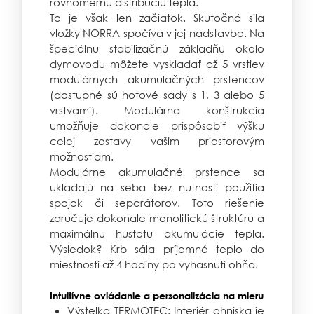
rovnomernú distribúciu tepla.
To je však len začiatok. Skutočná sila
vložky NORRA spočíva v jej nadstavbe. Na
špeciálnu stabilizačnú základňu okolo
dymovodu môžete vyskladať až 5 vrstiev
modulárnych akumulačných prstencov
(dostupné sú hotové sady s 1, 3 alebo 5
vrstvami). Modulárna konštrukcia
umožňuje dokonale prispôsobiť výšku
celej zostavy vašim priestorovým
možnostiam.
Modulárne akumulačné prstence sa
ukladajú na seba bez nutnosti použitia
spojok či separátorov. Toto riešenie
zaručuje dokonale monolitickú štruktúru a
maximálnu hustotu akumulácie tepla.
Výsledok? Krb sála príjemné teplo do
miestnosti až 4 hodiny po vyhasnutí ohňa.
Intuitívne ovládanie a personalizácia na mieru
Výstelka TERMOTEC: Interiér ohniska je