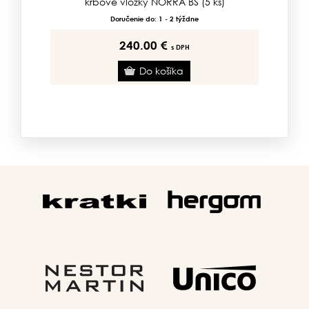
A
krbové vložky NORRA BS (5 ks)
Doručenie do: 1 - 2 týždne
240.00 €
s DPH