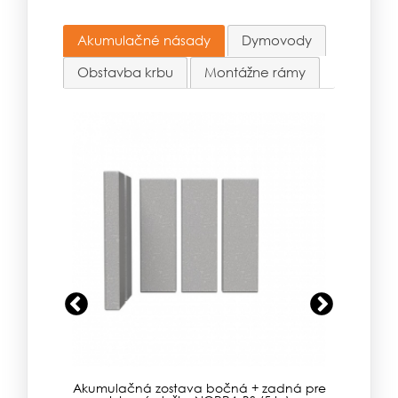
Akumulačné násady
Dymovody
Obstavba krbu
Montážne rámy
Previous
Next
hornú
Akumulačná zostava bočná + zadná pre
Akumula