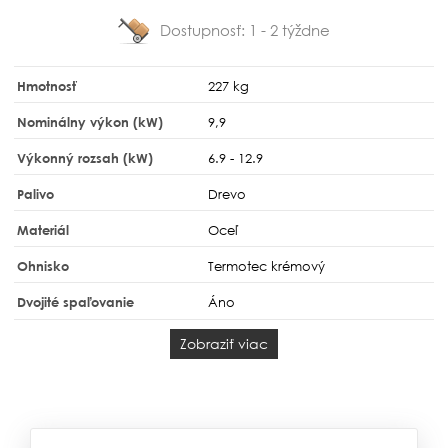
Dostupnosť:
1 - 2 týždne
Hmotnosť
227 kg
Nominálny výkon (kW)
9,9
Výkonný rozsah (kW)
6.9 - 12.9
Palivo
Drevo
Materiál
Oceľ
Ohnisko
Termotec krémový
Dvojité spaľovanie
Áno
Zobraziť viac