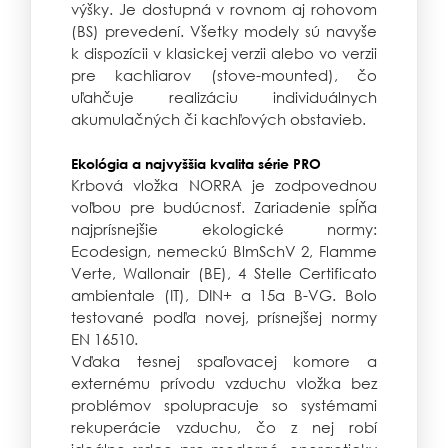
výšky. Je dostupná v rovnom aj rohovom
(BS) prevedení. Všetky modely sú navyše
k dispozícii v klasickej verzii alebo vo verzii
pre kachliarov (stove-mounted), čo
uľahčuje realizáciu individuálnych
akumulačných či kachľových obstavieb.
Ekológia a najvyššia kvalita série PRO
Krbová vložka NORRA je zodpovednou
voľbou pre budúcnosť. Zariadenie spĺňa
najprísnejšie ekologické normy:
Ecodesign, nemeckú BlmSchV 2, Flamme
Verte, Wallonair (BE), 4 Stelle Certificato
ambientale (IT), DIN+ a 15a B-VG. Bolo
testované podľa novej, prísnejšej normy
EN 16510.
Vďaka tesnej spaľovacej komore a
externému prívodu vzduchu vložka bez
problémov spolupracuje so systémami
rekuperácie vzduchu, čo z nej robí