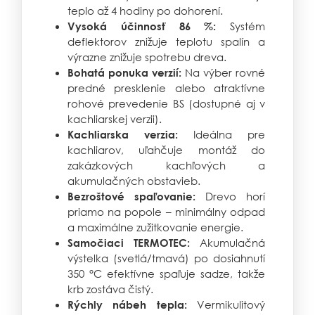
teplo až 4 hodiny po dohorení.
Systém
Vysoká účinnosť 86 %:
deflektorov znižuje teplotu spalín a
výrazne znižuje spotrebu dreva.
Na výber rovné
Bohatá ponuka verzií:
predné presklenie alebo atraktívne
rohové prevedenie BS (dostupné aj v
kachliarskej verzii).
Ideálna pre
Kachliarska verzia:
kachliarov, uľahčuje montáž do
zakázkových kachľových a
akumulačných obstavieb.
Drevo horí
Bezroštové spaľovanie:
priamo na popole – minimálny odpad
a maximálne zužitkovanie energie.
Akumulačná
Samočiaci TERMOTEC:
výstelka (svetlá/tmavá) po dosiahnutí
350 °C efektívne spaľuje sadze, takže
krb zostáva čistý.
Vermikulitový
Rýchly nábeh tepla: