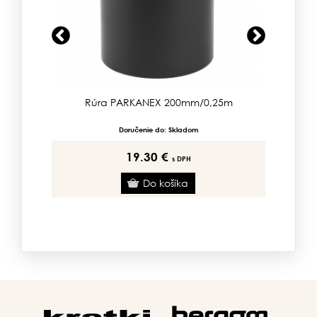
Previous
Next
200mm/UNI
Rúra PARKANEX 200mm/0,25m
Rú
Doručenie do: Skladom
19.30 €
s DPH