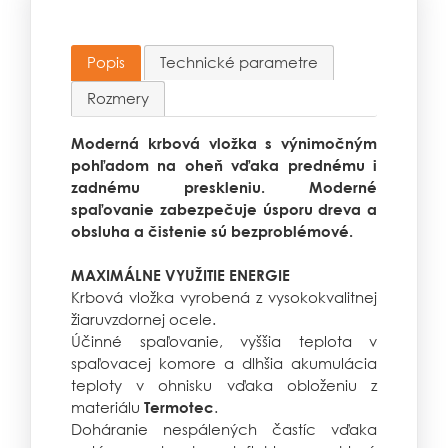
Popis
Technické parametre
Rozmery
Moderná krbová vložka s výnimočným
pohľadom na oheň vďaka prednému i
zadnému preskleniu. Moderné
spaľovanie zabezpečuje úsporu dreva a
obsluha a čistenie sú bezproblémové.
MAXIMÁLNE VYUŽITIE ENERGIE
Krbová vložka vyrobená z vysokokvalitnej
žiaruvzdornej ocele.
Účinné spaľovanie, vyššia teplota v
spaľovacej komore a dlhšia akumulácia
teploty v ohnisku vďaka obloženiu z
materiálu
.
Termotec
Doháranie nespálených častíc vďaka