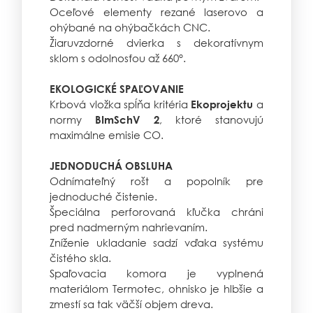
Oceľové elementy rezané laserovo a
ohýbané na ohýbačkách CNC.
Žiaruvzdorné dvierka s dekoratívnym
sklom s odolnosťou až 660°.
EKOLOGICKÉ SPAĽOVANIE
Krbová vložka spĺňa kritéria
a
Ekoprojektu
normy
, ktoré stanovujú
BImSchV 2
maximálne emisie CO.
JEDNODUCHÁ OBSLUHA
Odnímateľný rošt a popolník pre
jednoduché čistenie.
Špeciálna perforovaná kľučka chráni
pred nadmerným nahrievaním.
Zníženie ukladanie sadzí vďaka systému
čistého skla.
Spaľovacia komora je vyplnená
materiálom Termotec, ohnisko je hlbšie a
zmestí sa tak väčší objem dreva.