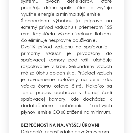
systému dvoch deflektorov, ktoré
predĺžujú dráhu spalín, čím sa zvyšuje
využitie energie a minimalizujú emisie.
Štandardnou výbabou je príprava na
externý prívod vzduchu s priemerom 125
mm. Regulácia výkonu jediným tiahlom,
čo eliminuje nesprávne používanie.
Dvojitý prívod vzduchu na spaľovanie -
primárny vzduch je privádzaný do
spaľovacej komory pod rošt, uľahčuje
rozpaľovanie v krbe. Sekundárny vzduch
má za úlohu oplach skla. Prúdiaci vzduch
je rovnomerne rozložený na celé sklo,
vďaka čomu ostáva čisté. Nakoľko sa
tento proces odohráva v hornej časti
spaľovacej komory, kde dochádza k
dodatočnému doháraniu škodlivých
plynov, emisie CO sú znížené na minimum.
BEZPEČNOSŤ NA NAJVYŠŠEJ ÚROVNI
Dokonalá tesnosť vďaka pevným zvarom.