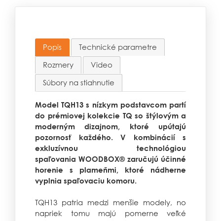
Popis
Technické parametre
Rozmery
Video
Súbory na stiahnutie
Model TQH13 s nízkym podstavcom partí
do prémiovej kolekcie TQ so štýlovým a
moderným dizajnom, ktoré upútajú
pozornosť každého. V kombinácií s
exkluzívnou technológiou
spaľovania
WOODBOX®
zaručujú účinné
horenie s plameňmi, ktoré nádherne
vyplnia spaľovaciu komoru.
TQH13 patria medzi menšie modely, no
napriek tomu majú pomerne veľké