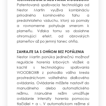
Patentovaná spaľovacia technológia od
Nestor Martin využíva kombináciu
prírodného komínového ťahu a
predohriateho vzduchu, ktorý sa pomaly
a rovnomerne pohybuje smerom k
plameňu. Vďaka tomu sa dosiahne
ohromujúci efekt, od obrovských
plameňov až po jemný tanec ohňa.
ZAHRAJTE SA S OHŇOM BEZ POPÁLENIA
Nestor Martin ponúka jedinečnú možnosť
regulácie horenia krbových vložiek a
kachlí s technológiou spaľovania
WOODBOX® z pohodlia vášho kresla
prostredníctvom
voliteľného diaľkového
ovládania.
Ovládanie môžete nastaviť do
manuálneho alebo automatického
režimu. Manuálne režim umožňuje
ovládanie intenzity horenia pomocou
tlačidiel + a -. V automatickom režime si