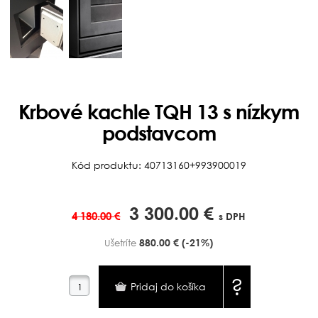
Krbové kachle TQH 13 s nízkym
podstavcom
Kód produktu: 40713160+993900019
3 300.00 €
4 180.00 €
s DPH
880.00 €
(-21%)
Ušetríte
?