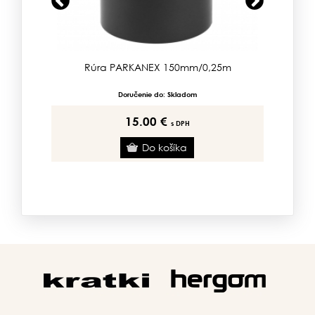
Previous
Next
 komín -
Rúra PARKANEX 150mm/0,25m
Rú
Doručenie do: Skladom
15.00 €
s DPH