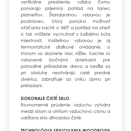
vertikálne presklenie, vďaka čomu
ponúkajú príjemný pohľad na tanec
plameňov. Štandardnou výbavou je
podstavec, ktorý ponúka možnosť
otáčania kachlí o 360° a pohľad na oheň
si tak môžete vychutnať z každého kúta
miestnosti. Voliteľnou výbavou je aj
termostatické diaľkové ovládanie, o
ktorom sa dozviete viac nižšie. Kachle sú
vybavené bočnými dvierkami pre
pohodlné prikladanie dreva a keďže sa
pri obsluhe neotvárajú celé predné
dvierka, zabraňuje sa úniku dymu pri
prikladaní.
DOKONALE ČISTÉ SKLO
Rovnomerné prúdenie vzduchu vytvára
medzi sklom a ohňom vzduchovú clonu a
udržiava sklo dlhodobo čisté.
TECHNOLÓGIA SPAĽOVANIA WOODBOX®